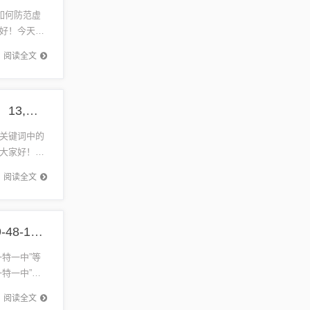
如何防范虚
好！今天我
进行释...
阅读全文
澳门管家婆三期必开一特ln和15-49-15-30-16-30特：13,规避虚假包装危害
关键词中的
大家好！我
是...
阅读全文
奥门一码一肖一特一中,规避欺诈的假广告,23-35-39-48-15-20特：13
特一中”等
特一中”，
..
阅读全文