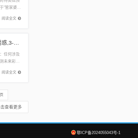
对待类似预
于“管家婆白
我们...
阅读全文
2025年新奥天天开彩最新资料2025年:远离不实的诱惑,3-20-44-21-26-14特：13
：任何涉及
测未来彩票
，没有任
阅读全文
 页
点击查看更多
鄂ICP备2024055043号-1