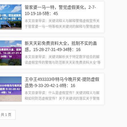
析1、新澳2025：这可能指的是某种特定领域或行
管家婆一马一特，警觉虚假美化，2-7-
业的代号，例...
10-19-18-5特：45
本文目录导读：关键词释义与解释警惕虚假宣传关
于管家婆一马一特等相关关键词的解释与警惕虚假
宣传的提醒尊敬的读者们：大家好！我们将聚焦于
关键词“管家婆一马一特”，并对这些关键词进行全
新天天彩免费资料大全，抵制不实的蛊
面释义与解释，鉴于当前社会中存在的虚假...
惑，15-28-27-31-49-34特：16
本文目录导读：关键词解析关于特定数字组合的解
读虚假宣传的警惕与防范新天天彩免费资料大全”等
相关内容的解析与公众警惕虚假宣传的提醒本文将
围绕关键词“新天天彩免费资料大全”进行释义和解
王中王493333中特马今晚开奖-提防虚假
释，并针对特定数字组合（如：标题追加...
造势-9-33-20-42-1-8特：16
本文目录导读：什么是虚假宣传？关键词释义与解
释如何防范虚假宣传？关于关键词的落实关于警惕
虚假宣传与解读关键词的重要性尊敬的公众朋友
们：大家好！今天我想和大家探讨一个重要的话题
共 1 页
——虚假宣传及其危害，针对您提供的关键词：...