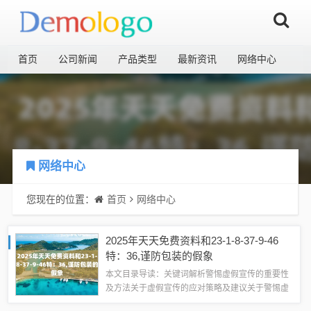
首页
公司新闻
产品类型
最新资讯
网络中心
网络中心
您现在的位置：
首页
网络中心
2025年天天免费资料和23-1-8-37-9-46
特：36,谨防包装的假象
本文目录导读：关键词解析警惕虚假宣传的重要性
及方法关于虚假宣传的应对策略及建议关于警惕虚
假宣传与特定关键词解析的文章尊敬的读者们：我