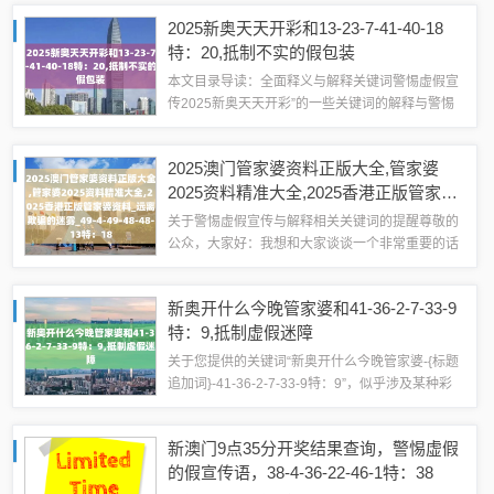
们将针对一个特定的关键词组合进行释义和解释，
2025新奥天天开彩和13-23-7-41-40-18
并特别提醒大家警惕可能出现的虚假宣传，这...
特：20,抵制不实的假包装
本文目录导读：全面释义与解释关键词警惕虚假宣
传2025新奥天天开彩”的一些关键词的解释与警惕
虚假宣传的提醒全面释义与解释关键词针对您提供
的关键词“2025新奥天天开彩”，我们可以从以下几
2025澳门管家婆资料正版大全,管家婆
个方面进行解释和释义：1、20...
2025资料精准大全,2025香港正版管家婆
资料_远离欺骗的迷雾_49-4-49-48-48-13
关于警惕虚假宣传与解释相关关键词的提醒尊敬的
特：18
公众，大家好：我想和大家谈谈一个非常重要的话
题——虚假宣传，针对您提供的关键词，如“2025
澳门管家婆资料正版大全”、“管家婆2025资料精准
新奥开什么今晚管家婆和41-36-2-7-33-9
大全”、“2025香港正版管家...
特：9,抵制虚假迷障
关于您提供的关键词“新奥开什么今晚管家婆-{标题
追加词}-41-36-2-7-33-9特：9”，似乎涉及某种彩
票预测或类似的游戏活动，我要强调的是，任何关
于彩票预测或类似活动的信息都应该引起公众的高
新澳门9点35分开奖结果查询，警惕虚假
度警惕，因为它们往...
的假宣传语，38-4-36-22-46-1特：38