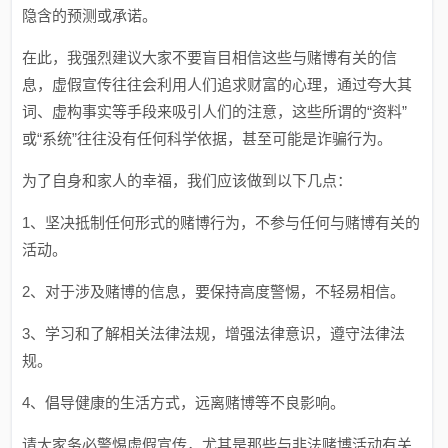
隐含的预测或承诺。
在此，我强烈建议大家不要盲目相信这些与赌博有关的信
息，虚假宣传往往会利用人们追求财富的心理，通过夸大其
词、虚构事实等手段来吸引人们的注意，这些所谓的“资料”
或“系统”往往没有任何科学依据，甚至可能是诈骗行为。
为了自身和家人的幸福，我们应该做到以下几点：
1、坚决抵制任何形式的赌博行为，不参与任何与赌博有关的
活动。
2、对于涉及赌博的信息，要保持高度警惕，不轻易相信。
3、学习和了解相关法律法规，增强法律意识，遵守法律法
规。
4、倡导健康的生活方式，远离赌博等不良影响。
请大家务必警惕虚假宣传，尤其是那些与非法赌博活动有关