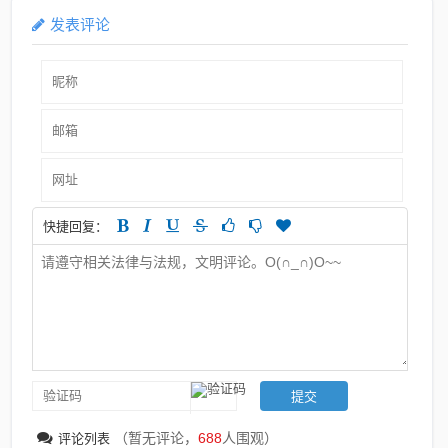
发表评论
快捷回复：
（暂无评论，
688
人围观）
评论列表