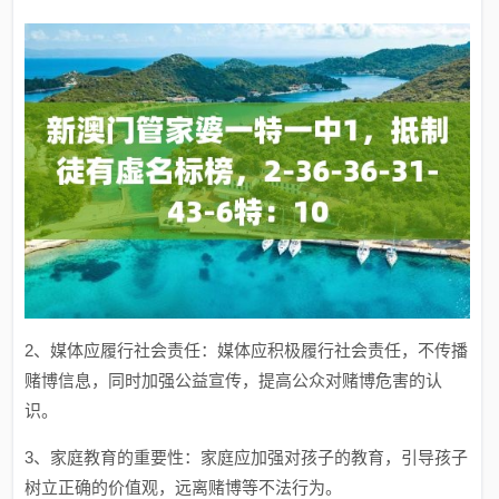
2、媒体应履行社会责任：媒体应积极履行社会责任，不传播
赌博信息，同时加强公益宣传，提高公众对赌博危害的认
识。
3、家庭教育的重要性：家庭应加强对孩子的教育，引导孩子
树立正确的价值观，远离赌博等不法行为。