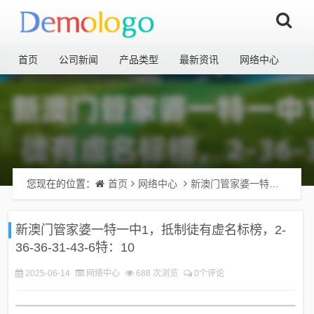
首页
公司新闻
产品类型
最新资讯
网络中心
您现在的位置：
首页
网络中心
新澳门管家婆一特一中1，抵制徒有虚名标榜，2-36-36-31-43-6特：10
新澳门管家婆一特一中1，抵制徒有虚名标榜，2-
36-36-31-43-6特：10
2025-06-14
网络中心
688 次浏览
0个评论