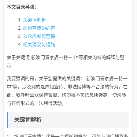
本文目录导读：
关键词解析
虚假宣传的危害
公众应如何警惕
相关建议与措施
关于关键词“新澳门管家婆一特一中”等相关内容的解释与警
示
我要强调的是，关于您提供的关键词：“新澳门管家婆一特一
中”等，涉及到的是虚假宣传、非法赌博等不合法的行为，在
此，我呼吁公众保持警惕，切勿被不实信息所迷惑，切勿参
与任何形式的非法赌博活动。
关键词解析
1、新澳门管家婆：这是一个模糊的概念，可能与澳门博彩业