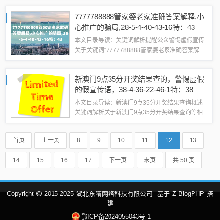
于彩票预测或类似活动的信息都应该引起公众的高
7777788888管家婆老家准确答案解释,小
度警惕，因为它们往...
心推广的骗局,28-5-4-40-43-16特：43
本文目录导读：关键词解析提醒公众警惕虚假宣传
关于关键词“7777788888管家婆老家准确答案解
释”，“28-5-4-40-43-16特：43”等内容的全面释
义、解释与落实，以及提醒公众警惕虚假宣传关键
新澳门9点35分开奖结果查询，警惕虚假
词解析1、“7...
的假宣传语，38-4-36-22-46-1特：38
本文目录导读：新澳门9点35分开奖结果查询概述
关键词解析关于新澳门9点35分开奖结果查询等相
关内容的解读与警示新澳门9点35分开奖结果查询
概述新澳门9点35分的开奖结果查询，是针对某一
首页
上一页
8
9
10
11
12
13
特定时间段内彩票开奖结果的查询服...
14
15
16
17
下一页
末页
共 50 页
Copyright
2015-2025
湖北东隋网络科技有限公司
基于
Z-BlogPHP
搭
建
鄂ICP备2024055043号-1